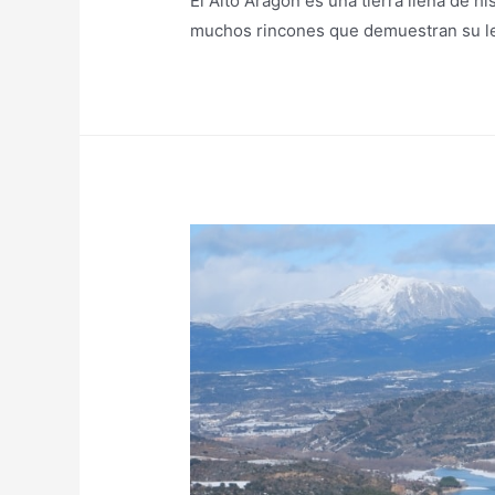
El Alto Aragón es una tierra llena de h
muchos rincones que demuestran su l